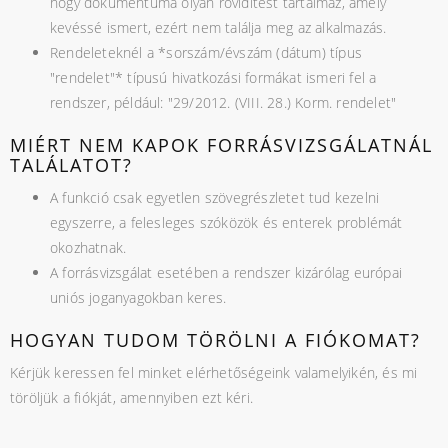
hogy dokumentuma olyan rövidítést tartalmaz, amely
kevéssé ismert, ezért nem találja meg az alkalmazás.
Rendeleteknél a *sorszám/évszám (dátum) típus
"rendelet"* típusú hivatkozási formákat ismeri fel a
rendszer, például: "29/2012. (VIII. 28.) Korm. rendelet"
MIÉRT NEM KAPOK FORRÁSVIZSGÁLATNÁL
TALÁLATOT?
A funkció csak egyetlen szövegrészletet tud kezelni
egyszerre, a felesleges szóközök és enterek problémát
okozhatnak.
A forrásvizsgálat esetében a rendszer kizárólag európai
uniós joganyagokban keres.
HOGYAN TUDOM TÖRÖLNI A FIÓKOMAT?
Kérjük keressen fel minket elérhetőségeink valamelyikén, és mi
töröljük a fiókját, amennyiben ezt kéri.