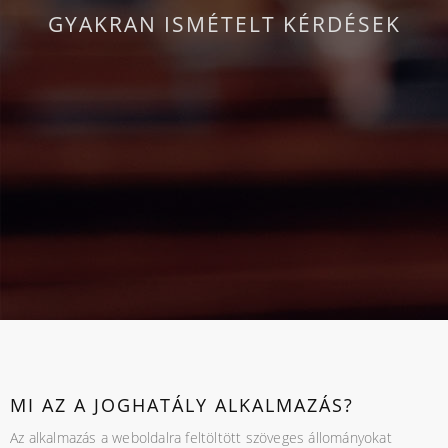
GYAKRAN ISMÉTELT KÉRDÉSEK
MI AZ A JOGHATÁLY ALKALMAZÁS?
Az alkalmazás a weboldalra feltöltött szöveges állományokat