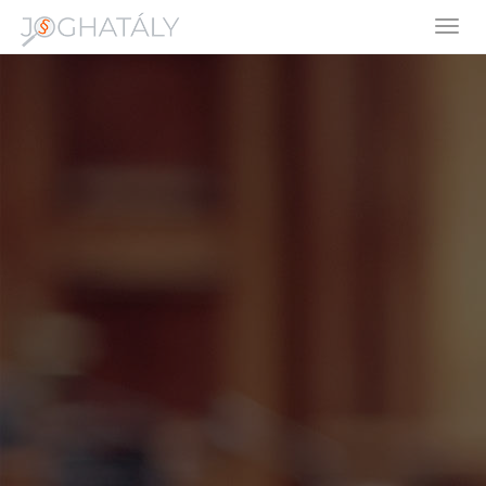
Toggl
navig