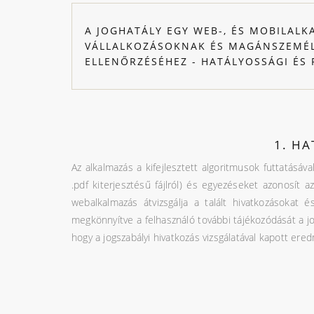
A JOGHATÁLY EGY WEB-, ÉS MOBILALK
VÁLLALKOZÁSOKNAK ÉS MAGÁNSZEMÉL
ELLENŐRZÉSÉHEZ - HATÁLYOSSÁGI ÉS
1. HA
Az alkalmazás a kifejlesztett algoritmusok futtatásáva
.pdf kiterjesztésű fájlról) és egyezéseket azonosít a
webalkalmazás átvizsgálja a talált hivatkozásokat 
megkönnyítve a felhasználó további tájékozódását a jo
hogy a jogszabályi hivatkozás vizsgálatával kapott ere