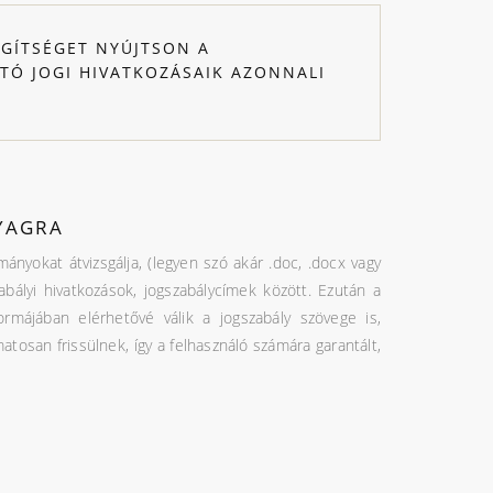
EGÍTSÉGET NYÚJTSON A
Ó JOGI HIVATKOZÁSAIK AZONNALI
NYAGRA
mányokat átvizsgálja, (legyen szó akár .doc, .docx vagy
zabályi hivatkozások, jogszabálycímek között. Ezután a
ormájában elérhetővé válik a jogszabály szövege is,
tosan frissülnek, így a felhasználó számára garantált,