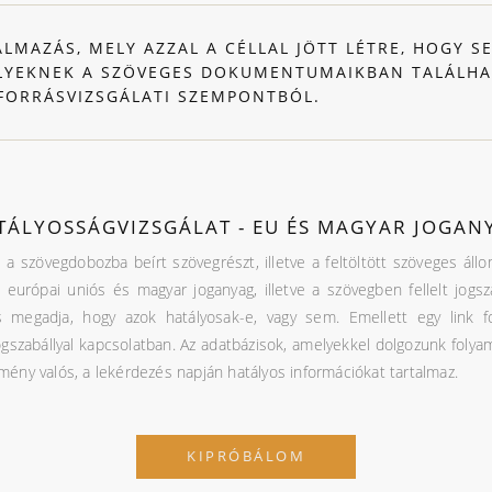
ALMAZÁS, MELY AZZAL A CÉLLAL JÖTT LÉTRE, HOGY S
YEKNEK A SZÖVEGES DOKUMENTUMAIKBAN TALÁLHAT
 FORRÁSVIZSGÁLATI SZEMPONTBÓL.
TÁLYOSSÁGVIZSGÁLAT - EU ÉS MAGYAR JOGA
l a szövegdobozba beírt szövegrészt, illetve a feltöltött szöveges állo
z európai uniós és magyar joganyag, illetve a szövegben fellelt jogs
és megadja, hogy azok hatályosak-e, vagy sem. Emellett egy link f
gszabállyal kapcsolatban. Az adatbázisok, amelyekkel dolgozunk folyama
dmény valós, a lekérdezés napján hatályos információkat tartalmaz.
KIPRÓBÁLOM