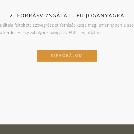
2. FORRÁSVIZSGÁLAT - EU JOGANYAGRA
 az általa feltöltött szövegrészlet forrását kapja meg, amennyiben a s
 a kérdéses jogszabályhoz navigál az EUR-Lex oldalon.
KIPRÓBÁLOM