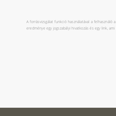
A forrásvizsgálat funkció használatával a felhasználó
eredménye egy jogszabályi hivatkozás és egy link, ami