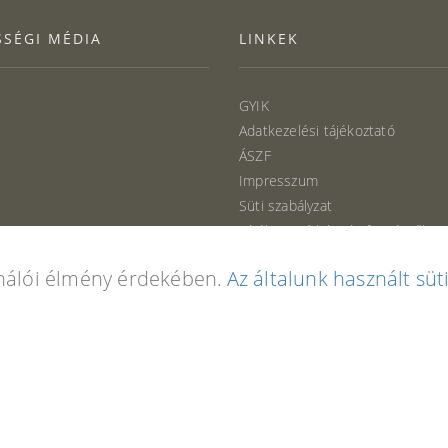
SÉGI MÉDIA
LINKEK
GYIK
Adatkezelési tájékoztató
ÁSZF
Impresszum
Süti szabályzat
Tájékoztató kártyás fizetésről
ználói élmény érdekében.
Az általunk használt süt